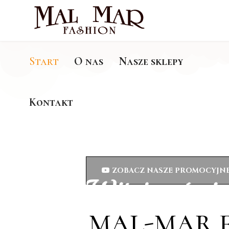
Start
O nas
Nasze sklepy
Kontakt
1993-2023
30-lecie fi
ZOBACZ NASZE PROMOCYJNE
Witaj w świe
MAL-MAR F