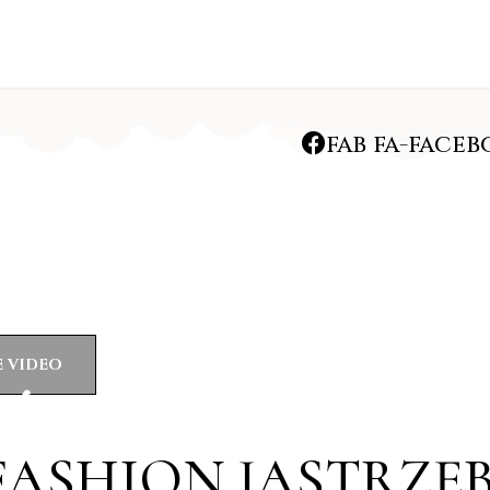
fab fa-face
rmy Mal-Mar Fashio
 VIDEO
cie mody
ASHION JASTRZĘB